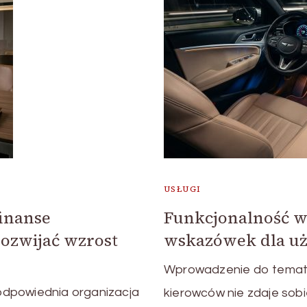
USŁUGI
finanse
Funkcjonalność w 
rozwijać wzrost
wskazówek dla u
Wprowadzenie do temat
e odpowiednia organizacja
kierowców nie zdaje sobi