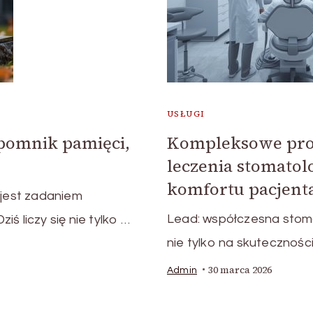
USŁUGI
 pomnik pamięci,
Kompleksowe pro
leczenia stomato
komfortu pacjent
jest zadaniem
Lead: współczesna stoma
ś liczy się nie tylko …
nie tylko na skutecznośc
30 marca 2026
Admin