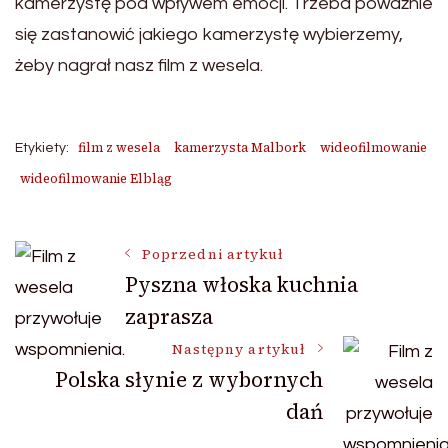
kamerzystę pod wpływem emocji. Trzeba poważnie
się zastanowić jakiego kamerzystę wybierzemy,
żeby nagrał nasz film z wesela.
film z wesela
kamerzysta Malbork
wideofilmowanie
Etykiety:
wideofilmowanie Elbląg
Nawigacja
Poprzedni artykuł
Pyszna włoska kuchnia
zaprasza
wpisu
Następny artykuł
Polska słynie z wybornych
dań