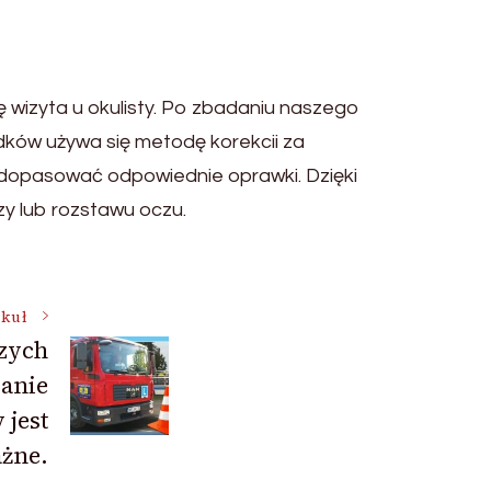
ę wizyta u okulisty. Po zbadaniu naszego
dków używa się metodę korekcii za
 dopasować odpowiednie oprawki. Dzięki
y lub rozstawu oczu.
ykuł
szych
danie
 jest
ażne.