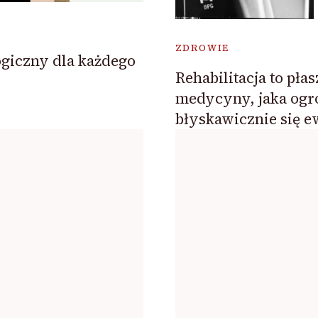
ZDROWIE
ogiczny dla każdego
Rehabilitacja to pła
medycyny, jaka og
błyskawicznie się e