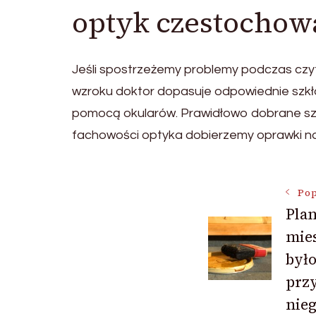
optyk czestochow
Jeśli spostrzeżemy problemy podczas czyta
wzroku doktor dopasuje odpowiednie szkła
pomocą okularów. Prawidłowo dobrane szk
fachowości optyka dobierzemy oprawki naj
Nawigac
Pop
Plan
mie
wpisu
było
przy
nieg