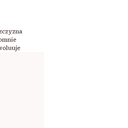
szczyzna
romnie
woluuje