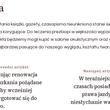
a
nia książki, gazety, czasopisma nieunikniona stanie si
 korygujące. Do leczenia prezbiopi w większości wypa
ła będziemy mogli kupić w salonie okulistycznym oraz
bardziej pasujące do naszego wyglądu, kształtu twarz
ja
rzedni artykuł
Następny art
ując renowacja
W teraźniej
szkania pożądane
czasach posia
by wcześniej
prawa jazdy
gotować się do
niesłychanie w
o.