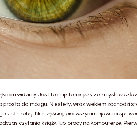
ęki nim widzimy. Jest to najistotniejszy ze zmysłów cz
ia prosto do mózgu. Niestety, wraz wiekiem zachodzi s
lić go z chorobą. Najczęściej, pierwszymi objawami sp
podczas czytania książki lub pracy na komputerze. Pie