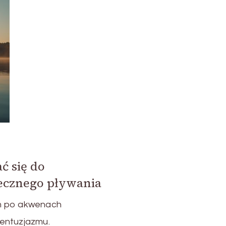
 się do
iecznego pływania
em po akwenach
entuzjazmu.