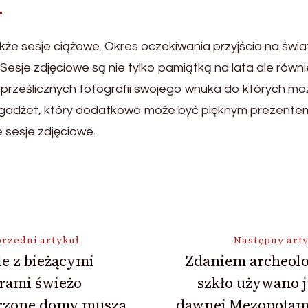
w
e sesje ciążowe. Okres oczekiwania przyjścia na świat
esje zdjęciowe są nie tylko pamiątką na lata ale rów
 z prześlicznych fotografii swojego wnuka do których m
dżet, który dodatkowo może być pięknym prezentem. 
 sesje zdjęciowe.
ja
rzedni artykuł
Następny art
le z bieżącymi
Zdaniem archeol
rami świeżo
szkło używano 
rzone domy muszą
dawnej Mezopotami