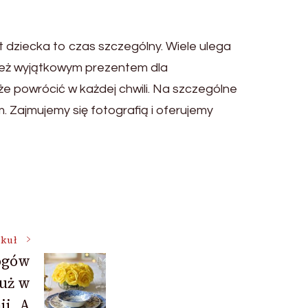
 dziecka to czas szczególny. Wiele ulega
nież wyjątkowym prezentem dla
oże powrócić w każdej chwili. Na szczególne
Zajmujemy się fotografią i oferujemy
ykuł
ogów
już w
i. A