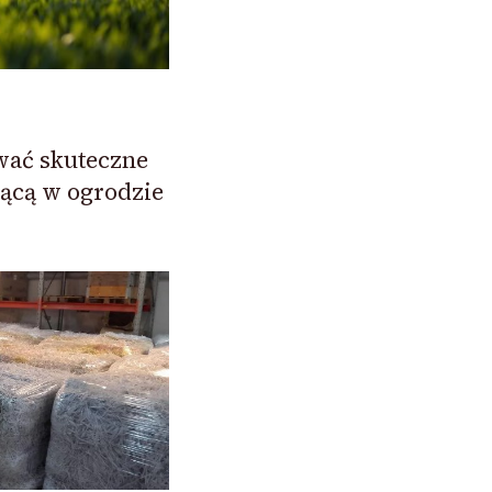
wać skuteczne
jącą w ogrodzie