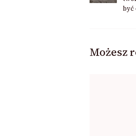
być
Możesz r