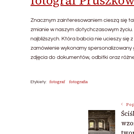
fotograf Pruszkó
Znacznym zainteresowaniem cieszą się takż
zmianie w naszym dotychczasowym życiu. S
najbliższych. Która babcia nie ucieszy się
zamówienie wykonamy spersonalizowany ga
zdjęcia do dokumentów, odbitki oraz różne
fotograf
fotografia
Etykiety:
Nawigac
Pop
Ściś
wzo
wpisu
two