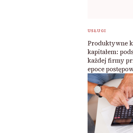
USŁUGI
Produktywne k
kapitałem: pod
każdej firmy p
epoce postępo