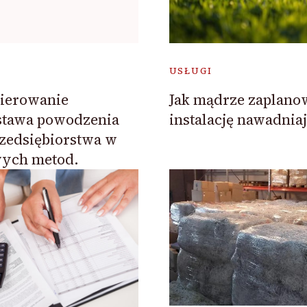
USŁUGI
ierowanie
Jak mądrze zaplano
stawa powodzenia
instalację nawadnia
rzedsiębiorstwa w
wych metod.