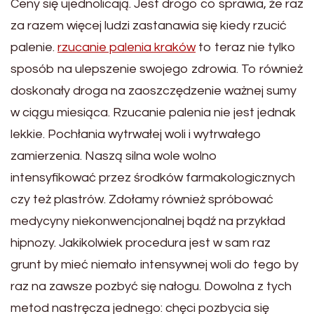
Ceny się ujednolicają. Jest drogo co sprawia, że raz
za razem więcej ludzi zastanawia się kiedy rzucić
palenie.
rzucanie palenia kraków
to teraz nie tylko
sposób na ulepszenie swojego zdrowia. To również
doskonały droga na zaoszczędzenie ważnej sumy
w ciągu miesiąca. Rzucanie palenia nie jest jednak
lekkie. Pochłania wytrwałej woli i wytrwałego
zamierzenia. Naszą silna wole wolno
intensyfikować przez środków farmakologicznych
czy też plastrów. Zdołamy również spróbować
medycyny niekonwencjonalnej bądź na przykład
hipnozy. Jakikolwiek procedura jest w sam raz
grunt by mieć niemało intensywnej woli do tego by
raz na zawsze pozbyć się nałogu. Dowolna z tych
metod nastręcza jednego: chęci pozbycia się